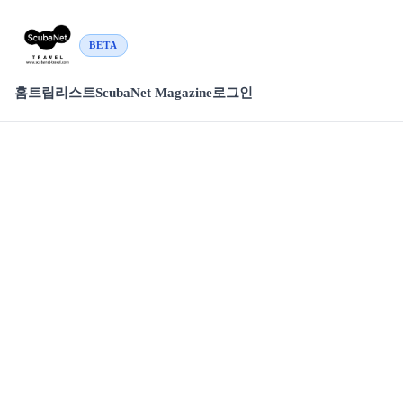
BETA
홈
트립리스트
ScubaNet Magazine
로그인