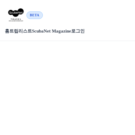
BETA
홈
트립리스트
ScubaNet Magazine
로그인