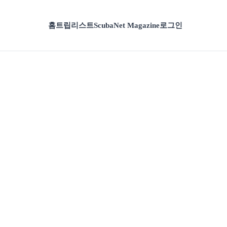
홈
트립리스트
ScubaNet Magazine
로그인