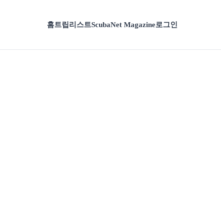
홈
트립리스트
ScubaNet Magazine
로그인