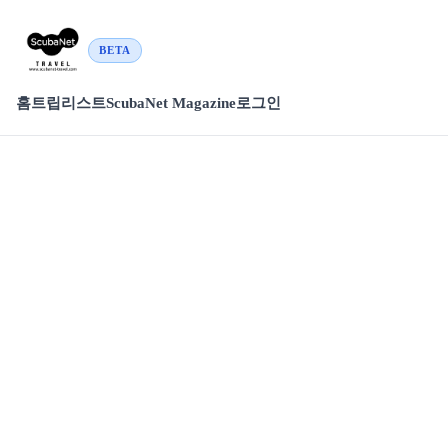
BETA
홈
트립리스트
ScubaNet Magazine
로그인