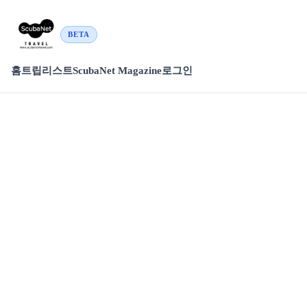
BETA
홈
트립리스트
ScubaNet Magazine
로그인