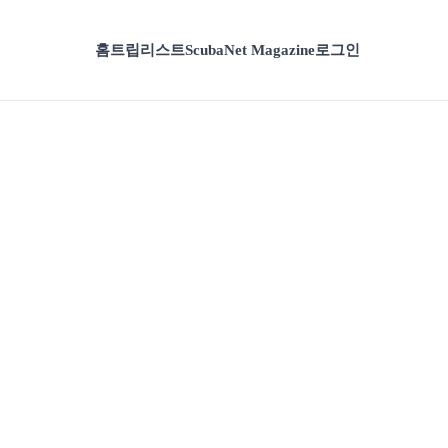
홈
트립리스트
ScubaNet Magazine
로그인