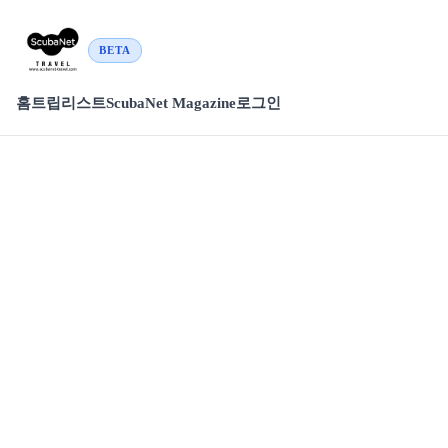
BETA
홈
트립리스트
ScubaNet Magazine
로그인