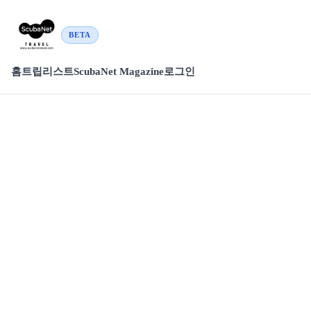
BETA
홈
트립리스트
ScubaNet Magazine
로그인