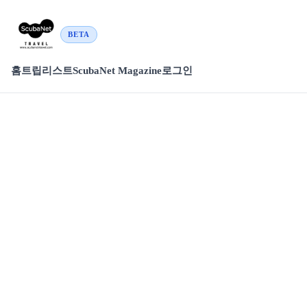
BETA
홈
트립리스트
ScubaNet Magazine
로그인