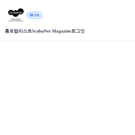
BETA
홈
트립리스트
ScubaNet Magazine
로그인