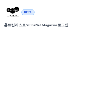
BETA
홈
트립리스트
ScubaNet Magazine
로그인