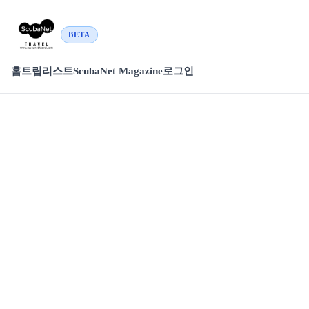
BETA
홈
트립리스트
ScubaNet Magazine
로그인