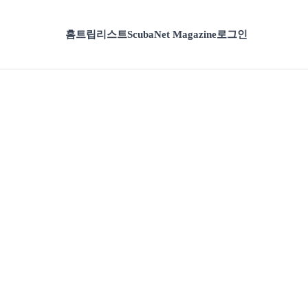
홈
트립리스트
ScubaNet Magazine
로그인