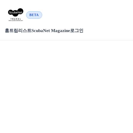
BETA
홈
트립리스트
ScubaNet Magazine
로그인