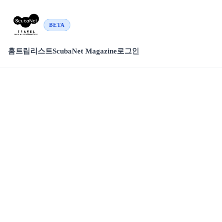
BETA
홈
트립리스트
ScubaNet Magazine
로그인