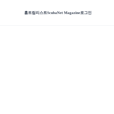
홈
트립리스트
ScubaNet Magazine
로그인