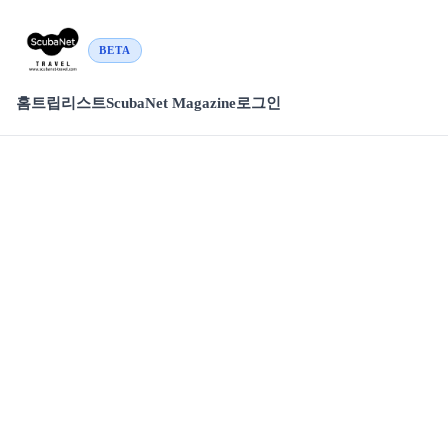
BETA
홈
트립리스트
ScubaNet Magazine
로그인